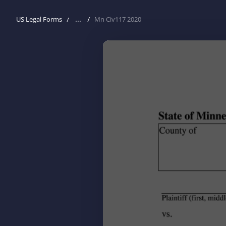
...
US Legal Forms
Mn Civ117 2020